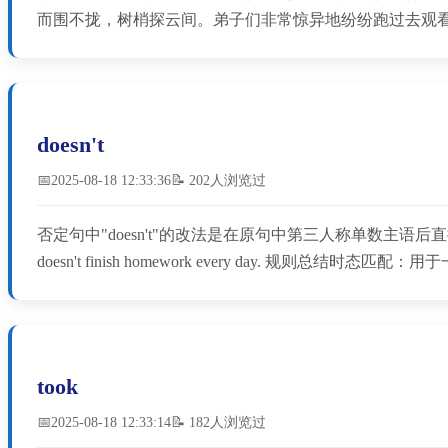
而围不拢，树梢探云间。弟子们非常惊异地纷纷跑过去观
doesn't
📅2025-08-18 12:33:36
📝 202人浏览过
否定句中"doesn't"的改法是在原句中第三人称单数主语后直接加"doesn't"，同时将动
doesn't finish homework every day. ‌规则总结‌时态匹配
took
📅2025-08-18 12:33:14
📝 182人浏览过