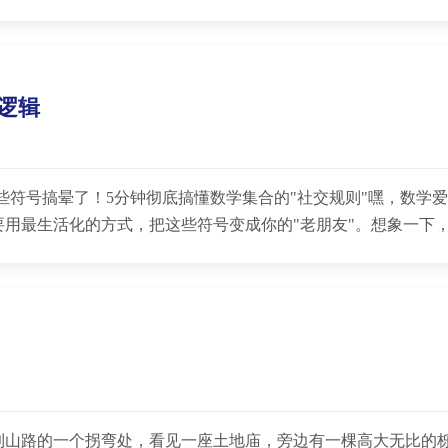
级逻辑
这些符号搞晕了！5分钟彻底搞懂数学集合的"社交规则"嘿，数学
用最生活化的方式，把这些符号变成你的"老朋友"。想象一下
到山路的一个拐弯处，看见一座土地庙，旁边有一棵高大无比的