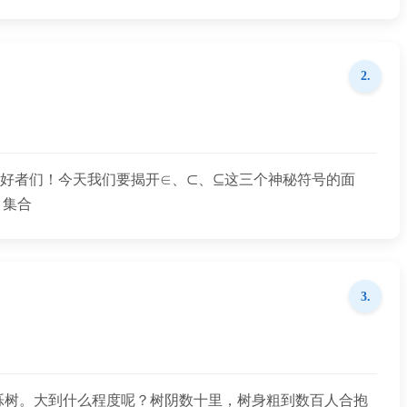
2.
爱好者们！今天我们要揭开∈、⊂、⊆这三个神秘符号的面
，集合
3.
栎树。大到什么程度呢？树阴数十里，树身粗到数百人合抱