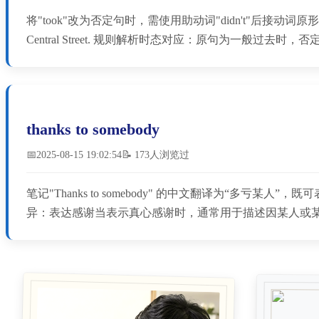
将"took"改为否定句时，需使用助动词"didn't"后接动词原形"take"，同时
Central Street. ‌规则解析‌时态对应‌：原句为一般过去时
thanks to somebody
📅2025-08-15 19:02:54
📝 173人浏览过
笔记"Thanks to somebody" 的中文翻译为“多亏某人”，既可表示感
异：表达感谢当表示真心感谢时，通常用于描述因某人或某事带来的积极结果