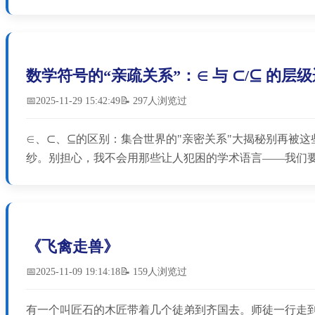
数学符号的“亲疏关系”：∈ 与 ⊂/⊆ 的层
📅2025-11-29 15:42:49
📝 297人浏览过
∈、⊂、⊆的区别：集合世界的"亲密关系"大揭秘别再被
纱。别担心，我不会用那些让人犯困的学术语言——我们要
《飞禽走兽》
📅2025-11-09 19:14:18
📝 159人浏览过
有一个叫匠石的木匠带着几个徒弟到齐国去。师徒一行走