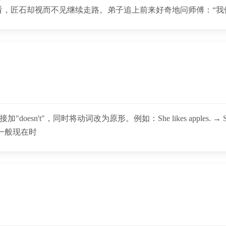
看，匠石却视而不见继续走路。弟子追上前来好奇地问师傅：“我
词改为原形。例如：She‌ likes apples. → ‌She‌ doesn't like ap
‌：用于一般现在时