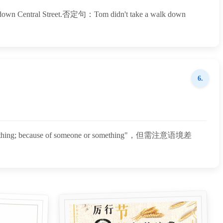
l Street.否定句：Tom didn't take a walk down
6.
because of someone or something"，但需注意语境差