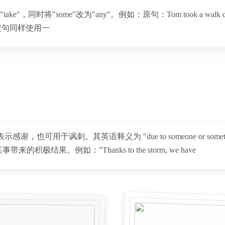
将"some"改为"any"。例如：原句：Tom took a walk down Centra
，否定句同样使用一
谢，也可用于讽刺。其英语释义为 "due to someone or something; 
。例如："Thanks to the storm, we have