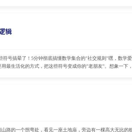
级逻辑
这些符号搞晕了！5分钟彻底搞懂数学集合的"社交规则"嘿，数学
用最生活化的方式，把这些符号变成你的"老朋友"。想象一下
到山路的一个拐弯处，看见一座土地庙，旁边有一棵高大无比的