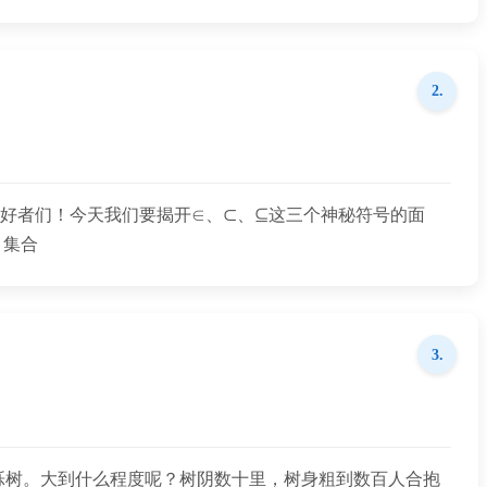
2.
爱好者们！今天我们要揭开∈、⊂、⊆这三个神秘符号的面
，集合
3.
栎树。大到什么程度呢？树阴数十里，树身粗到数百人合抱