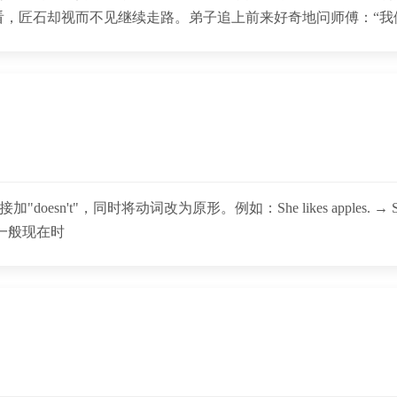
看，匠石却视而不见继续走路。弟子追上前来好奇地问师傅：“我
词改为原形。例如：She‌ likes apples. → ‌She‌ doesn't like ap
‌：用于一般现在时