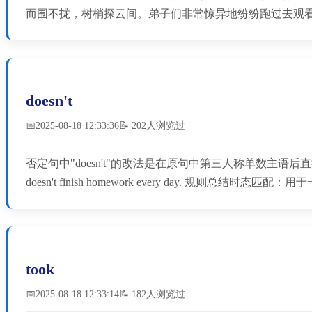
而围不拢，树梢探云间。弟子们非常惊异地纷纷跑过去观
doesn't
📅2025-08-18 12:33:36
📝 202人浏览过
否定句中"doesn't"的改法是在原句中第三人称单数主语后直接加"doesn't"，同时将动
doesn't finish homework every day. ‌规则总结‌时态匹配
took
📅2025-08-18 12:33:14
📝 182人浏览过