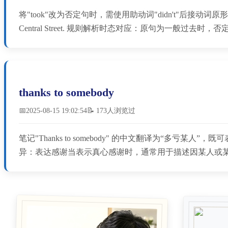
将"took"改为否定句时，需使用助动词"didn't"后接动词原形"take"，同时
Central Street. ‌规则解析‌时态对应‌：原句为一般过去时
thanks to somebody
📅2025-08-15 19:02:54
📝 173人浏览过
笔记"Thanks to somebody" 的中文翻译为“多亏某人”，既可表示感
异：表达感谢当表示真心感谢时，通常用于描述因某人或某事带来的积极结果