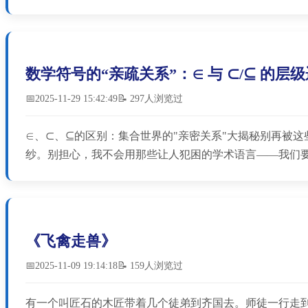
数学符号的“亲疏关系”：∈ 与 ⊂/⊆ 的层
📅2025-11-29 15:42:49
📝 297人浏览过
∈、⊂、⊆的区别：集合世界的"亲密关系"大揭秘别再被
纱。别担心，我不会用那些让人犯困的学术语言——我们要
《飞禽走兽》
📅2025-11-09 19:14:18
📝 159人浏览过
有一个叫匠石的木匠带着几个徒弟到齐国去。师徒一行走