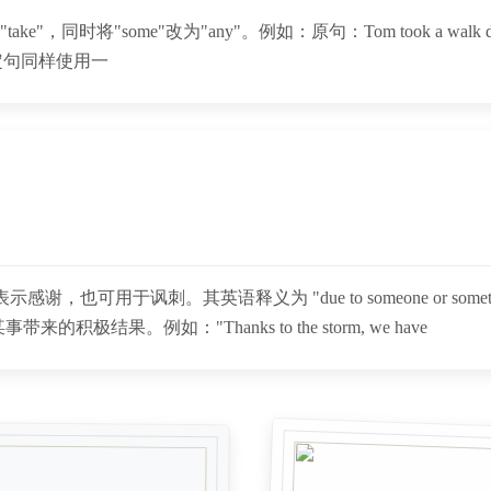
将"some"改为"any"。例如：原句：Tom took a walk down Centra
，否定句同样使用一
谢，也可用于讽刺。其英语释义为 "due to someone or something; 
。例如："Thanks to the storm, we have