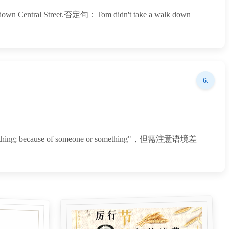
l Street.否定句：Tom didn't take a walk down
6.
because of someone or something"，但需注意语境差